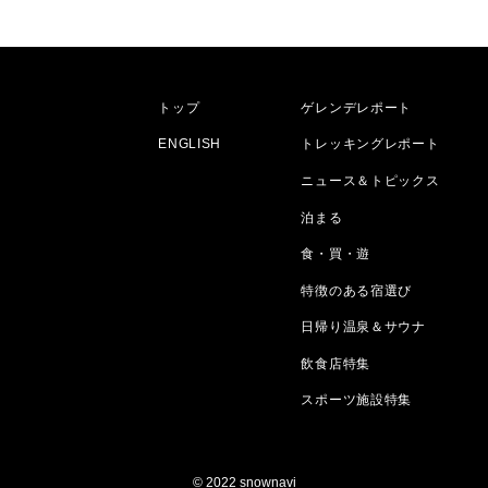
トップ
ゲレンデレポート
ENGLISH
トレッキングレポート
ニュース＆トピックス
泊まる
食・買・遊
特徴のある宿選び
日帰り温泉＆サウナ
飲食店特集
スポーツ施設特集
© 2022 snownavi