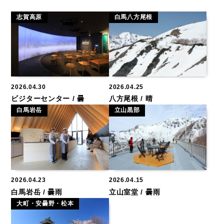
志賀高原
白馬八方尾根
2026.04.30
2026.04.25
ビジターセンター / 曇
八方尾根 / 晴
白馬岩岳
立山黒部
2026.04.23
2026.04.15
白馬岩岳 / 曇雨
立山室堂 / 曇雨
大町・安曇野・松本