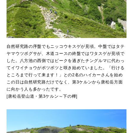
自然研究路の序盤でもニッコウキスゲが見頃。中盤ではタテ
ヤマウツボグサが、木道コースの終盤ではワタスゲが見頃で
した。八方池の西側ではピークを過ぎたチングルマに代わっ
てイワイチョウがポツポツと咲き始めていました。「行ける
ところまで行って来ます！」との2名のハイカーさんを始め
この日は自然研究路だけでなく、第3ケルンから唐松岳方面
に向かう人も多かったです。
[唐松岳登山道・第3ケルン～下の樺]