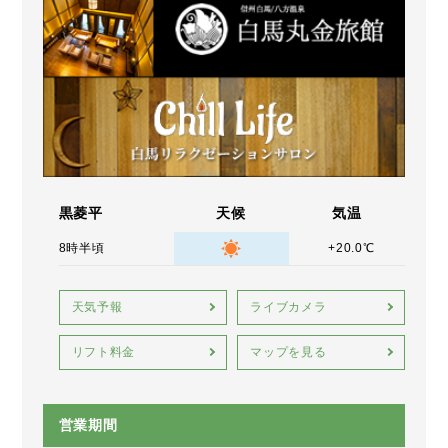
黒菱平
天候
気温
8時半頃
+20.0℃
天気予報
ライブカメラ
リフト料金
マップを見る
営業期間