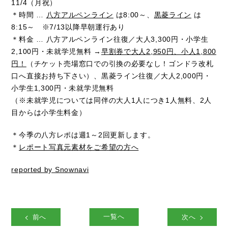
11/4（月祝）
＊時間 …
八方アルペンライン
は8:00～、
黒菱ライン
は
8:15～ ※7/13以降早朝運行あり
＊料金 … 八方アルペンライン往復／大人3,300円・小学生
2,100円・未就学児無料 →
早割券で大人2,950円、小人1,800
円！
（チケット売場窓口での引換の必要なし！ゴンドラ改札
口へ直接お持ち下さい）、黒菱ライン往復／大人2,000円・
小学生1,300円・未就学児無料
（※未就学児については同伴の大人1人につき1人無料、2人
目からは小学生料金）
＊今季の八方レポは週1～2回更新します。
＊
レポート写真元素材をご希望の方へ
reported by Snownavi
前へ
一覧へ
次へ