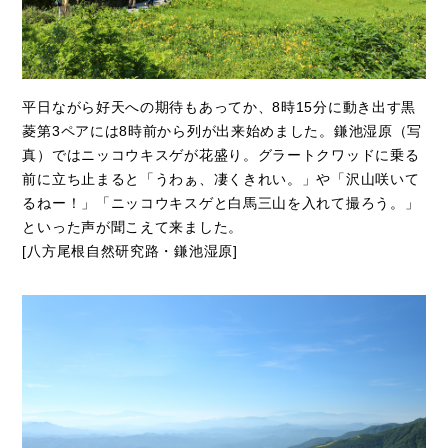
平日ながら好天への期待もあってか、8時15分に動き出す黒
菱第3ペアには8時前から列が出来始めました。鎌池湿原（写
真）ではニッコウキスゲが花盛り。グラートクワッドに乗る
前に立ち止まると「うわぁ、凄くきれい。」や「沢山咲いて
るねー！」「ニッコウキスゲと白馬三山を入れて撮ろう。」
といった声が聞こえて来ました。
[八方尾根自然研究路・鎌池湿原]