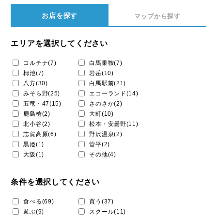
お店を探す
マップから探す
エリアを選択してください
コルチナ(7)
白馬乗鞍(7)
栂池(7)
岩岳(10)
八方(30)
白馬駅前(21)
みそら野(25)
エコーランド(14)
五竜・47(15)
さのさか(2)
鹿島槍(2)
大町(10)
北小谷(2)
松本・安曇野(11)
志賀高原(6)
野沢温泉(2)
黒姫(1)
菅平(2)
大阪(1)
その他(4)
条件を選択してください
食べる(69)
買う(37)
遊ぶ(9)
スクール(11)