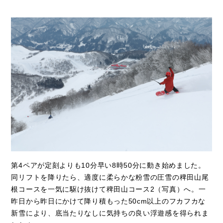
第4ペアが定刻よりも10分早い8時50分に動き始めました。
同リフトを降りたら、適度に柔らかな粉雪の圧雪の稗田山尾
根コースを一気に駆け抜けて稗田山コース2（写真）へ。一
昨日から昨日にかけて降り積もった50cm以上のフカフカな
新雪により、底当たりなしに気持ちの良い浮遊感を得られま