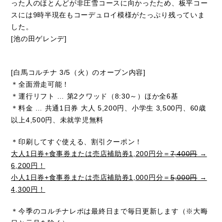
った人のほとんどが非圧雪コースに向かったため、板平コー
スには9時半現在もコーデュロイ模様がたっぷり残っていま
した。
[池の田ゲレンデ]
[白馬コルチナ 3/5（火）のオープン内容]
＊全面滑走可能！
＊運行リフト … 第2クワッド（8:30～）ほか全6基
＊料金 … 共通1日券 大人 5,200円、小学生 3,500円、60歳
以上4,500円、未就学児無料
＊印刷してすぐ使える、割引クーポン！
大人1日券+食事券または売店補助券1,200円分＝
7,400円
→
6,200円！
小人1日券+食事券または売店補助券1,000円分＝
5,000円
→
4,300円！
＊今季のコルチナレポは最終日まで毎日更新します（※大晦