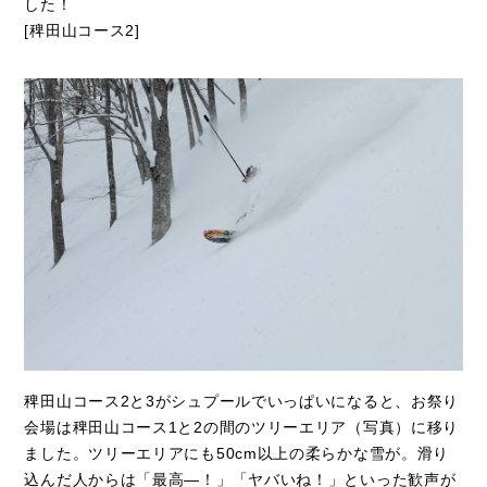
した！
[稗田山コース2]
稗田山コース2と3がシュプールでいっぱいになると、お祭り
会場は稗田山コース1と2の間のツリーエリア（写真）に移り
ました。ツリーエリアにも50cm以上の柔らかな雪が。滑り
込んだ人からは「最高―！」「ヤバいね！」といった歓声が