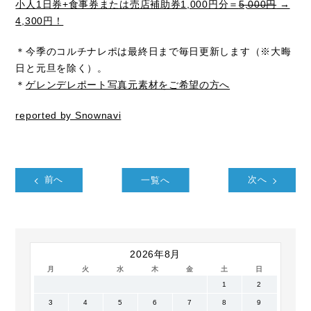
小人1日券+食事券または売店補助券1,000円分＝
5,000円
→
4,300円！
＊今季のコルチナレポは最終日まで毎日更新します（※大晦
日と元旦を除く）。
＊
ゲレンデレポート写真元素材をご希望の方へ
reported by Snownavi
前へ
一覧へ
次へ
2026年8月
月
火
水
木
金
土
日
1
2
3
4
5
6
7
8
9