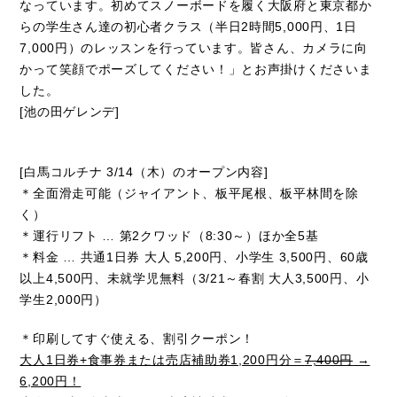
なっています。初めてスノーボードを履く大阪府と東京都か
らの学生さん達の初心者クラス（半日2時間5,000円、1日
7,000円）のレッスンを行っています。皆さん、カメラに向
かって笑顔でポーズしてください！」とお声掛けくださいま
した。
[池の田ゲレンデ]
[白馬コルチナ 3/14（木）のオープン内容]
＊全面滑走可能（ジャイアント、板平尾根、板平林間を除
く）
＊運行リフト … 第2クワッド（8:30～）ほか全5基
＊料金 … 共通1日券 大人 5,200円、小学生 3,500円、60歳
以上4,500円、未就学児無料（3/21～春割 大人3,500円、小
学生2,000円）
＊印刷してすぐ使える、割引クーポン！
大人1日券+食事券または売店補助券1,200円分＝
7,400円
→
6,200円！