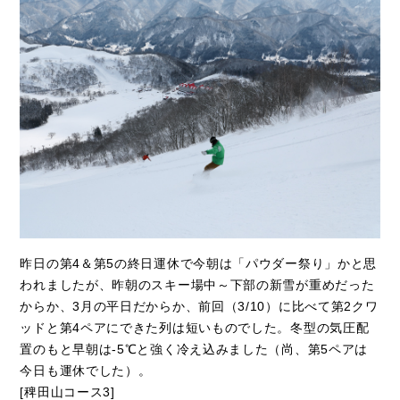
昨日の第4＆第5の終日運休で今朝は「パウダー祭り」かと思
われましたが、昨朝のスキー場中～下部の新雪が重めだった
からか、3月の平日だからか、前回（3/10）に比べて第2クワ
ッドと第4ペアにできた列は短いものでした。冬型の気圧配
置のもと早朝は-5℃と強く冷え込みました（尚、第5ペアは
今日も運休でした）。
[稗田山コース3]