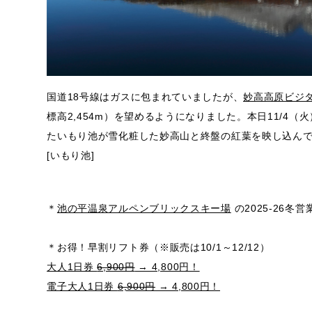
国道18号線はガスに包まれていましたが、
妙高高原ビジ
標高2,454m）を望めるようになりました。本日11/4（
たいもり池が雪化粧した妙高山と終盤の紅葉を映し込ん
[いもり池]
＊
池の平温泉アルペンブリックスキー場
の2025-26冬営
＊お得！早割リフト券（※販売は10/1～12/12）
大人1日券
6,900円
→ 4,800円！
電子大人1日券
6,900円
→ 4,800円！