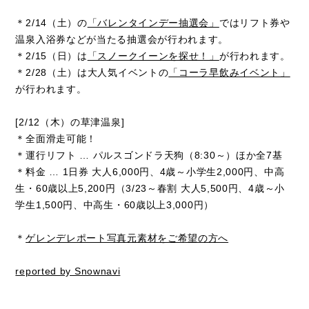
＊2/14（土）の
「バレンタインデー抽選会」
ではリフト券や
温泉入浴券などが当たる抽選会が行われます。
＊2/15（日）は
「スノークイーンを探せ！」
が行われます。
＊2/28（土）は大人気イベントの
「コーラ早飲みイベント」
が行われます。
[2/12（木）の草津温泉]
＊全面滑走可能！
＊運行リフト … パルスゴンドラ天狗（8:30～）ほか全7基
＊料金 … 1日券 大人6,000円、4歳～小学生2,000円、中高
生・60歳以上5,200円（3/23～春割 大人5,500円、4歳～小
学生1,500円、中高生・60歳以上3,000円）
＊
ゲレンデレポート写真元素材をご希望の方へ
reported by Snownavi