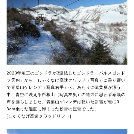
2023年竣工のゴンドラが3連結したゴンドラ「パルスゴンド
ラ天狗」から、しゃくなげ高速クワッド（写真）に乗り継い
で青葉山ゲレンデ（写真右手）へ。あたりに硫黄臭が漂う
中、青空に映える白根山（写真左奥）の迫力に思わず感嘆の
声を漏らしました。青葉山ゲレンデは乾いた新雪が斑に0～
3cm乗った適度に締まった粉雪の圧雪でした。
[しゃくなげ高速クワッドリフト]