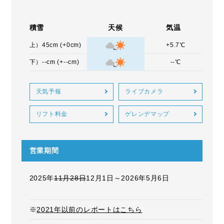
積雪
天候
気温
上）45cm (+0cm)
+5.7℃
下）--cm (+--cm)
--℃
天気予報
ライブカメラ
リフト料金
ゲレンデマップ
営業期間
2025年
11月28日
12月1日～2026年5月6日
※
2021年以前のレポートはこちら