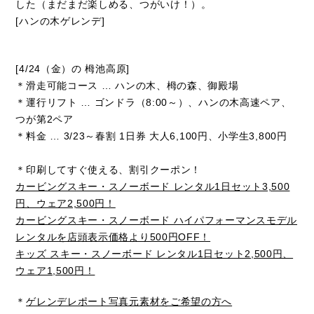
した（まだまだ楽しめる、つがいけ！）。
[ハンの木ゲレンデ]
[4/24（金）の 栂池高原]
＊滑走可能コース … ハンの木、栂の森、御殿場
＊運行リフト … ゴンドラ（8:00～）、ハンの木高速ペア、
つが第2ペア
＊料金 … 3/23～春割 1日券 大人6,100円、小学生3,800円
＊印刷してすぐ使える、割引クーポン！
カービングスキー・スノーボード レンタル1日セット3,500
円、ウェア2,500円！
カービングスキー・スノーボード ハイパフォーマンスモデル
レンタルを店頭表示価格より500円OFF！
キッズ スキー・スノーボード レンタル1日セット2,500円、
ウェア1,500円！
＊
ゲレンデレポート写真元素材をご希望の方へ