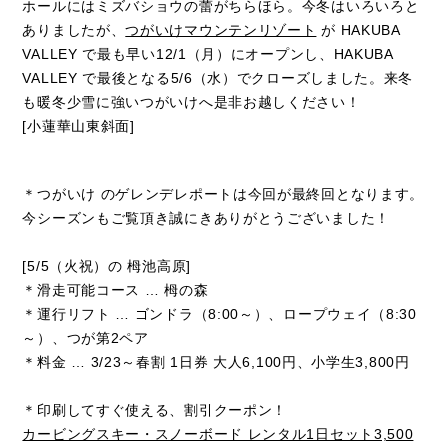
ホールにはミズバショウの蕾がちらほら。今冬はいろいろと
ありましたが、
つがいけマウンテンリゾート
が HAKUBA
VALLEY で最も早い12/1（月）にオープンし、HAKUBA
VALLEY で最後となる5/6（水）でクローズしました。来冬
も暖冬少雪に強いつがいけへ是非お越しください！
[小蓮華山東斜面]
＊つがいけ のゲレンデレポートは今回が最終回となります。
今シーズンもご覧頂き誠にきありがとうございました！
[5/5（火祝）の 栂池高原]
＊滑走可能コース … 栂の森
＊運行リフト … ゴンドラ（8:00～）、ロープウェイ（8:30
～）、つが第2ペア
＊料金 … 3/23～春割 1日券 大人6,100円、小学生3,800円
＊印刷してすぐ使える、割引クーポン！
カービングスキー・スノーボード レンタル1日セット3,500