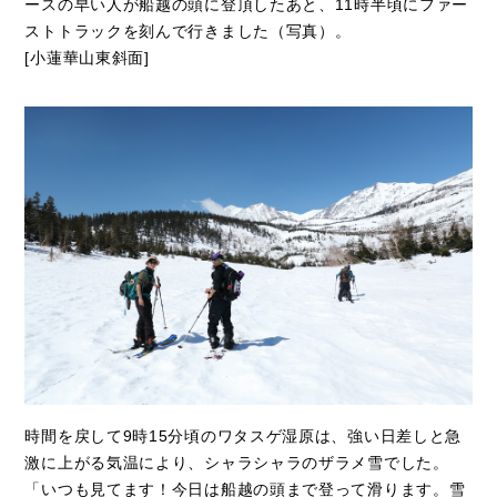
ースの早い人が船越の頭に登頂したあと、11時半頃にファー
ストトラックを刻んで行きました（写真）。
[小蓮華山東斜面]
時間を戻して9時15分頃のワタスゲ湿原は、強い日差しと急
激に上がる気温により、シャラシャラのザラメ雪でした。
「いつも見てます！今日は船越の頭まで登って滑ります。雪