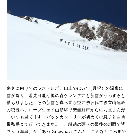
来冬に向けてのラストレポ。山上では5/4（月祝）の深夜に
雪が降り、滑走可能な栂の森ゲレンデにも新雪がうっすらと
積もりました。その新雪と真っ青な空に誘われて後立山連峰
の稜線へ。
ロープウェイ
山頂駅で安曇野市からのお父さんが
「いつも見てます！バックカントリーが初めての息子と白馬
乗鞍岳まで行ってきます。」、船越の頭への最後の斜面で皆
さん（写真）が「あっ Snownavi さんだ！こんなところまで