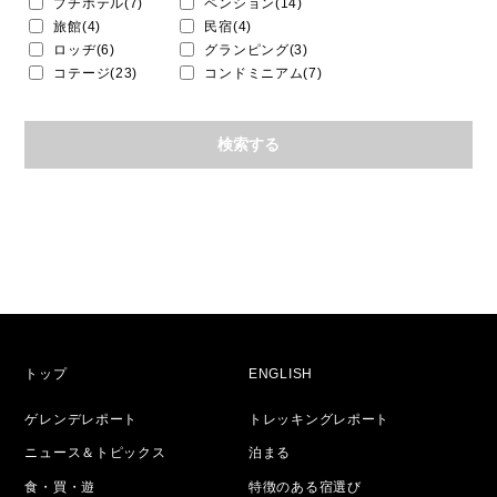
プチホテル(7)
ペンション(14)
旅館(4)
民宿(4)
ロッヂ(6)
グランピング(3)
コテージ(23)
コンドミニアム(7)
トップ
ENGLISH
ゲレンデレポート
トレッキングレポート
ニュース＆トピックス
泊まる
食・買・遊
特徴のある宿選び