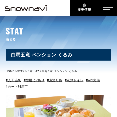
夏季情報
STAY
泊まる
白馬五竜 ペンション くるみ
HOME
STAY
五竜・47
白馬五竜 ペンション くるみ
人工温泉
宿横にPあり
素泊可能
洗浄トイレ
wifi完備
カード利用可