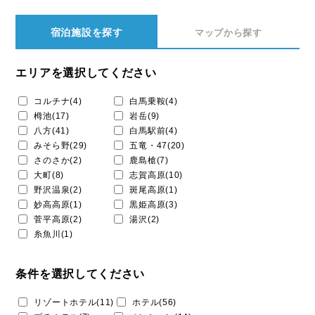
宿泊施設を探す
マップから探す
エリアを選択してください
コルチナ(4)
白馬乗鞍(4)
栂池(17)
岩岳(9)
八方(41)
白馬駅前(4)
みそら野(29)
五竜・47(20)
さのさか(2)
鹿島槍(7)
大町(8)
志賀高原(10)
野沢温泉(2)
斑尾高原(1)
妙高高原(1)
黒姫高原(3)
菅平高原(2)
湯沢(2)
糸魚川(1)
条件を選択してください
リゾートホテル(11)
ホテル(56)