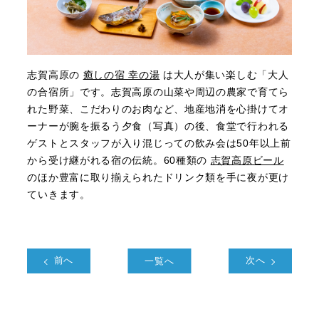
志賀高原の
癒しの宿 幸の湯
は大人が集い楽しむ「大人
の合宿所」です。志賀高原の山菜や周辺の農家で育てら
れた野菜、こだわりのお肉など、地産地消を心掛けてオ
ーナーが腕を振るう夕食（写真）の後、食堂で行われる
ゲストとスタッフが入り混じっての飲み会は50年以上前
から受け継がれる宿の伝統。60種類の
志賀高原ビール
のほか豊富に取り揃えられたドリンク類を手に夜が更け
ていきます。
前へ
一覧へ
次へ