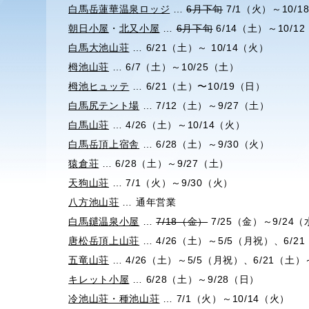
白馬岳蓮華温泉ロッジ
…
6月下旬
7/1（火）～10/1
朝日小屋
・
北又小屋
…
6月下旬
6/14（土）～10/1
白馬大池山荘
… 6/21（土）～ 10/14（火）
栂池山荘
… 6/7（土）～10/25（土）
栂池ヒュッテ
… 6/21（土）〜10/19（日）
白馬尻テント場
… 7/12（土）～9/27（土）
白馬山荘
… 4/26（土）～10/14（火）
白馬岳頂上宿舎
… 6/28（土）～9/30（火）
猿倉荘
… 6/28（土）～9/27（土）
天狗山荘
… 7/1（火）～9/30（火）
八方池山荘
… 通年営業
白馬鑓温泉小屋
…
7/18（金）
7/25（金）～9/24（
唐松岳頂上山荘
… 4/26（土）～5/5（月祝）、6/2
五竜山荘
… 4/26（土）～5/5（月祝）、6/21（土）
キレット小屋
… 6/28（土）～9/28（日）
冷池山荘・種池山荘
… 7/1（火）～10/14（火）