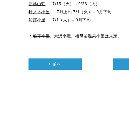
新越山荘
… 7/15（火）～9/23（火）
針ノ木小屋
…
7月上旬
7/1（火）～9月下旬
船窪小屋
… 7/1（火）～9月下旬
＊
船窪小屋
、
大沢小屋
、祖母谷温泉小屋は未定。
前へ