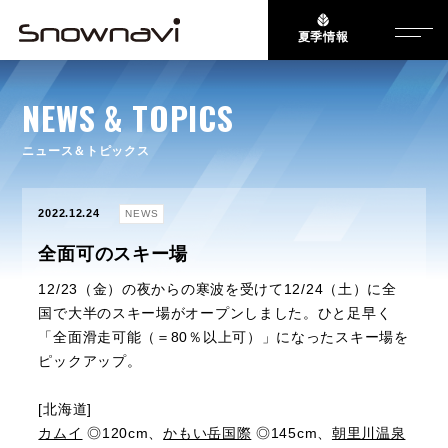
夏季情報
NEWS & TOPICS
ニュース＆トピックス
2022.12.24
NEWS
全面可のスキー場
12/23（金）の夜からの寒波を受けて12/24（土）に全
国で大半のスキー場がオープンしました。ひと足早く
「全面滑走可能（＝80％以上可）」になったスキー場を
ピックアップ。
[北海道]
カムイ
◎120cm、
かもい岳国際
◎145cm、
朝里川温泉