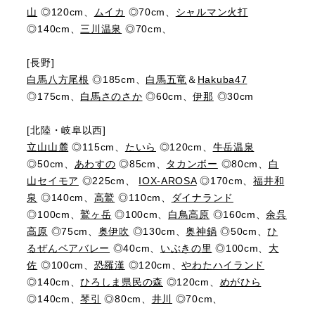
山
◎120cm、
ムイカ
◎70cm、
シャルマン火打
◎140cm、
三川温泉
◎70cm、
[長野]
白馬八方尾根
◎185cm、
白馬五竜
＆
Hakuba47
◎175cm、
白馬さのさか
◎60cm、
伊那
◎30cm
[北陸・岐阜以西]
立山山麓
◎115cm、
たいら
◎120cm、
牛岳温泉
◎50cm、
あわすの
◎85cm、
タカンボー
◎80cm、
白
山セイモア
◎225cm、
IOX-AROSA
◎170cm、
福井和
泉
◎140cm、
高鷲
◎110cm、
ダイナランド
◎100cm、
鷲ヶ岳
◎100cm、
白鳥高原
◎160cm、
余呉
高原
◎75cm、
奥伊吹
◎130cm、
奥神鍋
◎50cm、
ひ
るぜんベアバレー
◎40cm、
いぶきの里
◎100cm、
大
佐
◎100cm、
恐羅漢
◎120cm、
やわたハイランド
◎140cm、
ひろしま県民の森
◎120cm、
めがひら
◎140cm、
琴引
◎80cm、
井川
◎70cm、