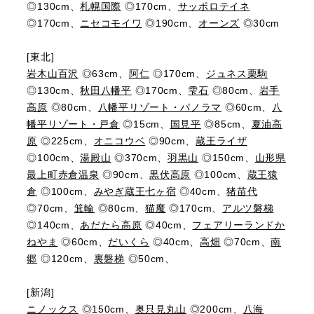
◎130cm、
札幌国際
◎170cm、
サッポロテイネ
◎170cm、
ニセコモイワ
◎190cm、
オーンズ
◎30cm
[東北]
岩木山百沢
◎63cm、
阿仁
◎170cm、
ジュネス栗駒
◎130cm、
秋田八幡平
◎170cm、
雫石
◎80cm、
岩手
高原
◎80cm、
八幡平リゾート・パノラマ
◎60cm、
八
幡平リゾート・戸倉
◎15cm、
国見平
◎85cm、
夏油高
原
◎225cm、
オニコウベ
◎90cm、
蔵王ライザ
◎100cm、
湯殿山
◎370cm、
羽黒山
◎150cm、
山形県
最上町赤倉温泉
◎90cm、
黒伏高原
◎100cm、
蔵王猿
倉
◎100cm、
みやぎ蔵王七ヶ宿
◎40cm、
猪苗代
◎70cm、
箕輪
◎80cm、
猫魔
◎170cm、
アルツ磐梯
◎140cm、
あだたら高原
◎40cm、
フェアリーランドか
ねやま
◎60cm、
だいくら
◎40cm、
高畑
◎70cm、
南
郷
◎120cm、
裏磐梯
◎50cm、
[新潟]
ニノックス
◎150cm、
奥只見丸山
◎200cm、
八海