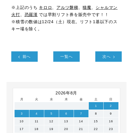
※上記のうち
キロロ
、
アルツ磐梯
、
猫魔
、
シャルマン
火打
、
恐羅漢
では早割リフト券を販売中です！！
※積雪の数値は12/24（土）現在。リフト1基以下のス
キー場を除く。
前へ
一覧へ
次へ
2026年8月
月
火
水
木
金
土
日
1
2
3
4
5
6
7
8
9
10
11
12
13
14
15
16
17
18
19
20
21
22
23