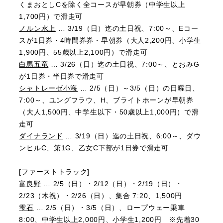
くまおとしCを除く全コースが早朝券（中学生以上
1,700円）で滑走可
ノルン水上
… 3/19（日）迄の土日祝、7:00～、Eコー
スが1日券・4時間券券・早朝券（大人2,200円、小学生
1,900円、55歳以上2,100円）で滑走可
白馬五竜
… 3/26（日）迄の土日祝、7:00～、とおみG
が1日券・半日券で滑走可
シャトレーゼ小海
… 2/5（日）～3/5（日）の日曜日、
7:00～、ユングフラウ、H、ブライトホーンが早朝券
（大人1,500円、中学生以下・50歳以上1,000円）で滑
走可
ダイナランド
… 3/19（日）迄の土日祝、6:00～、ダウ
ンヒルC、第1G、乙女C下部が1日券で滑走可
[ファーストトラック]
富良野
… 2/5（日）・2/12（日）・2/19（日）・
2/23（木祝）・2/26（日）、集合 7:20、1,500円
雫石
… 2/5（日）・3/5（日）、ロープウェー乗車
8:00、中学生以上2,000円、小学生1,200円 ※先着30