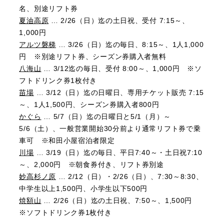
名、別途リフト券
夏油高原
… 2/26（日）迄の土日祝、受付 7:15～、
1,000円
アルツ磐梯
… 3/26（日）迄の毎日、8:15～、1人1,000
円 ※別途リフト券、シーズン券購入者無料
八海山
… 3/12迄の毎日、受付 8:00～、1,000円 ※ソ
フトドリンク券1枚付き
苗場
… 3/12（日）迄の日曜日、専用チケット販売 7:15
～、1人1,500円、シーズン券購入者800円
かぐら
… 5/7（日）迄の日曜日と5/1（月）～
5/6（土）、一般営業開始30分前より通常リフト券で乗
車可 ※和田小屋宿泊者限定
川場
… 3/19（日）迄の毎日、平日7:40～・土日祝7:10
～、2,000円 ※朝食券付き、リフト券別途
妙高杉ノ原
… 2/12（日）・2/26（日）、7:30～8:30、
中学生以上1,500円、小学生以下500円
焼額山
… 2/26（日）迄の土日祝、7:50～、1,500円
※ソフトドリンク券1枚付き