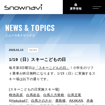
夏季情報
NEWS & TOPICS
ニュース＆トピックス
2025.01.13
NEWS
1/19（日）スキーこどもの日
毎月第3日曜日は
「スキーこどもの日」
！小学生のリフ
ト乗車が終日無料になります。1/19（日）に実施するス
キー場は以下の通りです。
[スキーこどもの日実施スキー場]
栂池高原
、
白馬岩岳
、
白馬八方尾根
、
白馬五竜
&
Hakuba47
、
白馬さのさか
、
鹿島槍
、
AKAKAN
、
赤倉