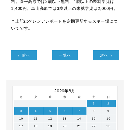
料。菅平高原では3歳以下無料、4歳以上の未就学児は
1,400円。車山高原では3歳以上の未就学児は2,000円。
＊上記はゲレンデレポートを定期更新するスキー場につ
いてです。
前へ
一覧へ
次へ
2026年8月
月
火
水
木
金
土
日
1
2
3
4
5
6
7
8
9
10
11
12
13
14
15
16
17
18
19
20
21
22
23