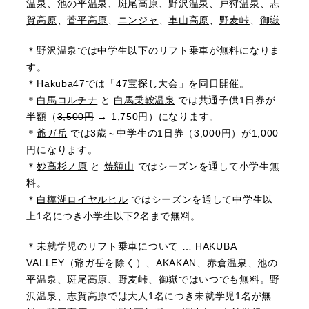
温泉
、
池の平温泉
、
斑尾高原
、
野沢温泉
、
戸狩温泉
、
志
賀高原
、
菅平高原
、
ニンジャ
、
車山高原
、
野麦峠
、
御嶽
＊野沢温泉では中学生以下のリフト乗車が無料になりま
す。
＊Hakuba47では
「47宝探し大会」
を同日開催。
＊
白馬コルチナ
と
白馬乗鞍温泉
では共通子供1日券が
半額（
3,500円
→ 1,750円）になります。
＊
爺ガ岳
では3歳～中学生の1日券（3,000円）が1,000
円になります。
＊
妙高杉ノ原
と
焼額山
ではシーズンを通して小学生無
料。
＊
白樺湖ロイヤルヒル
ではシーズンを通して中学生以
上1名につき小学生以下2名まで無料。
＊未就学児のリフト乗車について … HAKUBA
VALLEY（爺ガ岳を除く）、AKAKAN、赤倉温泉、池の
平温泉、斑尾高原、野麦峠、御嶽ではいつでも無料。野
沢温泉、志賀高原では大人1名につき未就学児1名が無