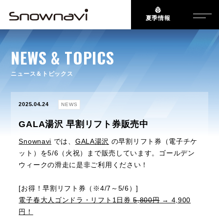
夏季情報
NEWS & TOPICS
ニュース＆トピックス
2025.04.24
NEWS
GALA湯沢 早割リフト券販売中
Snownavi
では、
GALA湯沢
の早割リフト券（電子チケ
ット）を5/6（火祝）まで販売しています。ゴールデン
ウィークの滑走に是非ご利用ください！
[お得！早割リフト券（※4/7～5/6）]
電子春大人ゴンドラ・リフト1日券
5,800円
→ 4,900
円！