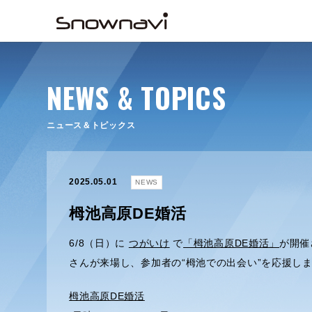
NEWS & TOPICS
ニュース＆トピックス
2025.05.01
NEWS
栂池高原DE婚活
6/8（日）に
つがいけ
で
「栂池高原DE婚活」
が開催
さんが来場し、参加者の“栂池での出会い”を応援しま
栂池高原DE婚活