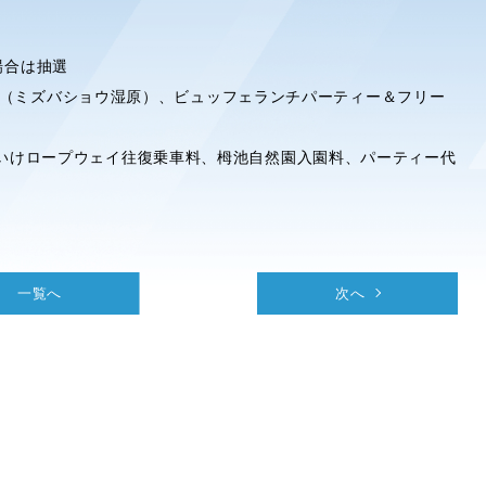
場合は抽選
策（ミズバショウ湿原）、ビュッフェランチパーティー＆フリー
 ※つがいけロープウェイ往復乗車料、栂池自然園入園料、パーティー代
一覧へ
次へ