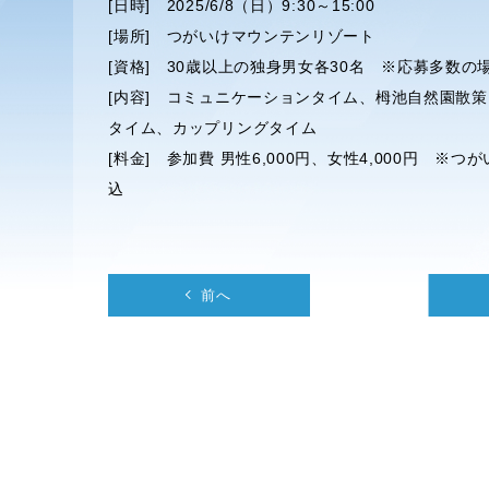
[日時] 2025/6/8（日）9:30～15:00
[場所] つがいけマウンテンリゾート
[資格] 30歳以上の独身男女各30名 ※応募多数の
[内容] コミュニケーションタイム、栂池自然園散
タイム、カップリングタイム
[料金] 参加費 男性6,000円、女性4,000円
込
前へ