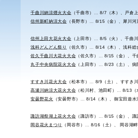
千曲川納涼煙火大会
（千曲市）… 8/7（木）、戸倉上
信州新町納涼大会
（長野市）… 8/15（金）、犀川河川
信州上田大花火大会
（上田市）… 8/5（火）、千曲
浅科どんどん祭り
（佐久市）… 8/14（木）、浅科総
佐久千曲川大花火大会
（佐久市）… 8/15（金）、
丸子中央病院花火大会
（上田市）… 8/23（土）、病
すすき川花火大会
（松本市）… 8/9（土）、すすき川
高瀬川納涼大花火大会
（松川村、池田町）… 8/13
安曇野花火
（安曇野市）… 8/14（木）、御宝田遊水池
諏訪湖祭湖上花火大会
（諏訪市）… 8/15（金）、諏
岡谷花火まつり
（岡谷市）… 8/16（土）、 岡谷湖畔