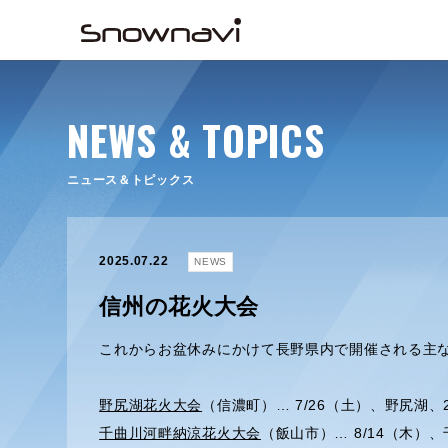
NEWS & TOPICS
ニュース＆トピックス
2025.07.22
NEWS
信州の花火大会
これからお盆休みにかけて長野県内で開催される主
野尻湖花火大会
（信濃町）… 7/26（土）、野尻湖、2
千曲川河畔納涼花火大会
（飯山市）… 8/14（木）