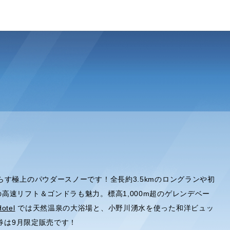
す極上のパウダースノーです！全長約3.5kmのロングランや初
高速リフト＆ゴンドラも魅力。標高1,000m超のゲレンデベー
otel
では天然温泉の大浴場と、小野川湧水を使った和洋ビュッ
日券は9月限定販売です！