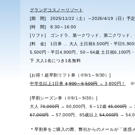
グランデコスノーリゾート
[期 間] 2025/11/22（土）～2026/4/19（日）予
[時 間] 8:30～16:00
[リフト] ゴンドラ、第一クワッド、第二クワッド
[料 金] 1日券 … 大人 土日祝6,500円・平日5,90
5,500円・平日4,900円、50～64歳 土日祝6,100
下 大人1名につき1名無料
[お得！超早割リフト券（※9/1～9/30）]
中学生以上1日券
4,900～6,500円
→ 3,800円！
※
[早割シーズン券（※9/1～9/30）]
大人
70,000円
→ 60,000円、6～12歳
45,000円
→ 
67,000円
→ 57,000円、65歳以上
64,000円
→ 54,
＊早割券をご購入の際、弊社からのメールが「迷惑