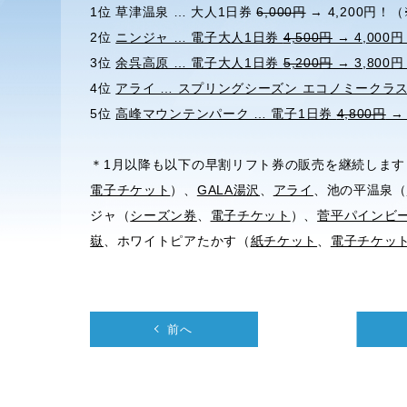
1位 草津温泉 … 大人1日券
6,000円
→ 4,200円！（
2位
ニンジャ … 電子大人1日券
4,500円
→ 4,000
3位
余呉高原 … 電子大人1日券
5,200円
→ 3,800
4位
アライ … スプリングシーズン エコノミークラス
5位
高峰マウンテンパーク … 電子1日券
4,800円
→ 
＊1月以降も以下の早割リフト券の販売を継続しま
電子チケット
）、
GALA湯沢
、
アライ
、池の平温泉（
ジャ（
シーズン券
、
電子チケット
）、
菅平パインビ
嶽
、ホワイトピアたかす（
紙チケット
、
電子チケッ
前へ