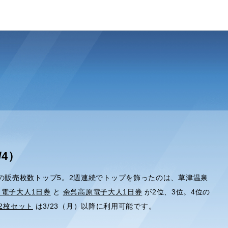
/4）
日）の販売枚数トップ5。2週連続でトップを飾ったのは、草津温泉
ャ電子大人1日券
と
余呉高原電子大人1日券
が2位、3位。4位の
2枚セット
は3/23（月）以降に利用可能です。