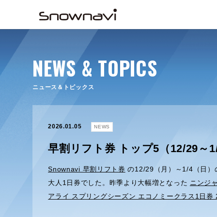
NEWS & TOPICS
ニュース＆トピックス
2026.01.05
NEWS
早割リフト券 トップ5（12/29～1
Snownavi 早割リフト券
の12/29（月）～1/4（
大人1日券でした。昨季より大幅増となった
ニンジ
アライ スプリングシーズン エコノミークラス1日券 