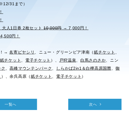
※12/31まで）
円！
円！
 大人1日券 2枚セット
10,000円
→ 7,000円！
4,500円！
す！→
名寄ピヤシリ
、ニュー・グリーンピア津南（
紙チケット
、
紙チケット
、
電子チケット
）、
戸狩温泉
、
白馬さのさか
、ニン
ーク
、
高峰マウンテンパーク
、
しらかば2in1＆白樺高原国際
、
御
ト
）、余呉高原（
紙チケット
、
電子チケット
）
一覧へ
次へ