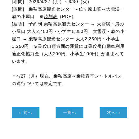
[期間] 2026/4/27（月）～6/30（火）
[区間] 乗鞍高原観光センター～位ヶ原山荘～大雪渓・
肩の小屋口 ※
時刻表
（PDF）
[運賃]
予約制
乗鞍高原観光センター → 大雪渓・肩の
小屋口 大人2,450円・小学生1,350円、大雪渓・肩の小
屋口 → 乗鞍高原観光センター 大人2,250円・小学生
1,250円 ※乗鞍山頂方面の運賃には乗鞍岳自動車利用
適正化協力金（大人200円、小学生100円）が含まれて
います。
＊4/27（月）現在、
乗鞍高原～乗鞍畳平シャトルバス
の運行ついては未定です。
前へ
一覧へ
次へ