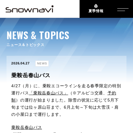
夏季情報
NEWS & TOPICS
ニュース＆トピックス
2026.04.27
NEWS
乗鞍岳春山バス
4/27（月）に、乗鞍エコーラインを走る春季限定の特別
運行バス
「乗鞍岳春山バス」
（※アルピコ交通、
予約
制
）の運行が始まりました。除雪の状況に応じて5月下
旬までは位ヶ原山荘まで、6月上旬～下旬は大雪渓・肩
の小屋口まで運行します。
乗鞍岳春山バス