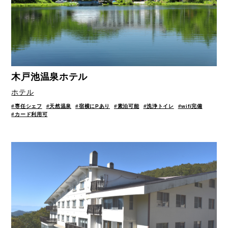
木戸池温泉ホテル
ホテル
#専任シェフ
#天然温泉
#宿横にPあり
#素泊可能
#洗浄トイレ
#wifi完備
#カード利用可