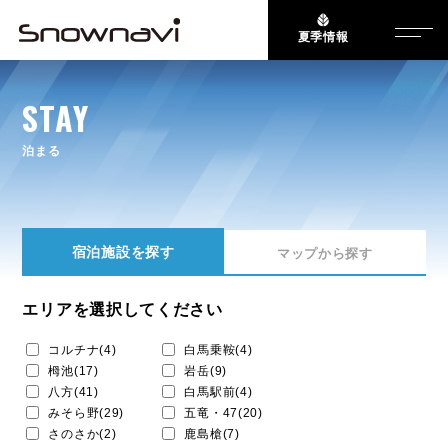
夏季情報
STAY
泊まる
宿泊施設を探す
マップから探す
エリアを選択してください
コルチナ(4)
白馬乗鞍(4)
栂池(17)
岩岳(9)
八方(41)
白馬駅前(4)
みそら野(29)
五竜・47(20)
さのさか(2)
鹿島槍(7)