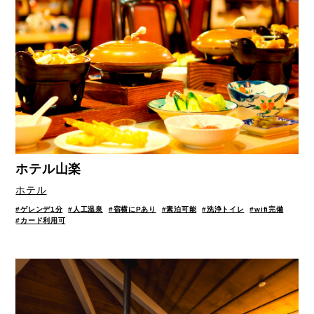
ホテル山楽
ホテル
#ゲレンデ1分
#人工温泉
#宿横にPあり
#素泊可能
#洗浄トイレ
#wifi完備
#カード利用可