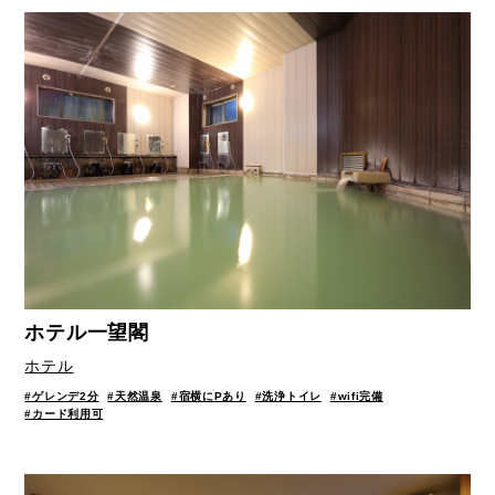
ホテル一望閣
ホテル
#ゲレンデ2分
#天然温泉
#宿横にPあり
#洗浄トイレ
#wifi完備
#カード利用可