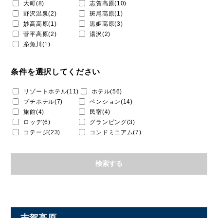
大町(8)
志賀高原(10)
野沢温泉(2)
斑尾高原(1)
妙高高原(1)
黒姫高原(3)
菅平高原(2)
湯沢(2)
糸魚川(1)
条件を選択してください
リゾートホテル(11)
ホテル(56)
プチホテル(7)
ペンション(14)
旅館(4)
民宿(4)
ロッヂ(6)
グランピング(3)
コテージ(23)
コンドミニアム(7)
志賀高原