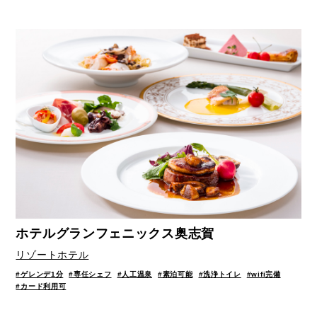
ホテルグランフェニックス奥志賀
リゾートホテル
#ゲレンデ1分
#専任シェフ
#人工温泉
#素泊可能
#洗浄トイレ
#wifi完備
#カード利用可