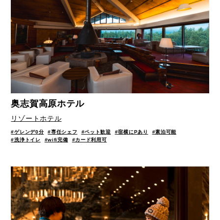
奥志賀高原ホテル
リゾートホテル
#ゲレンデ0分
#専任シェフ
#ペット歓迎
#宿横にPあり
#素泊可能
#洗浄トイレ
#wifi完備
#カード利用可