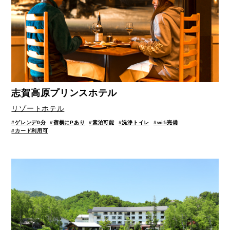
志賀高原プリンスホテル
リゾートホテル
#ゲレンデ0分
#宿横にPあり
#素泊可能
#洗浄トイレ
#wifi完備
#カード利用可