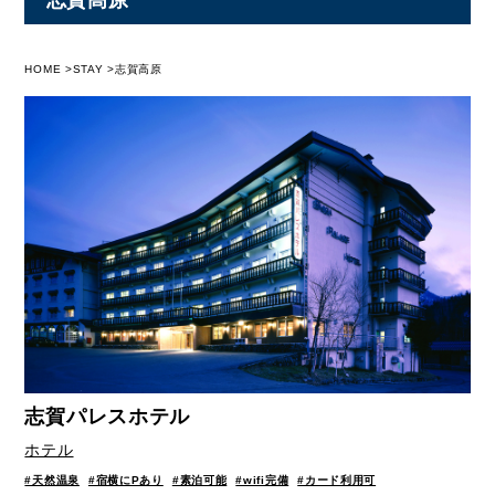
HOME
STAY
志賀高原
志賀パレスホテル
ホテル
#天然温泉
#宿横にPあり
#素泊可能
#wifi完備
#カード利用可