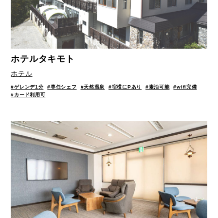
ホテルタキモト
ホテル
#ゲレンデ1分
#専任シェフ
#天然温泉
#宿横にPあり
#素泊可能
#wifi完備
#カード利用可