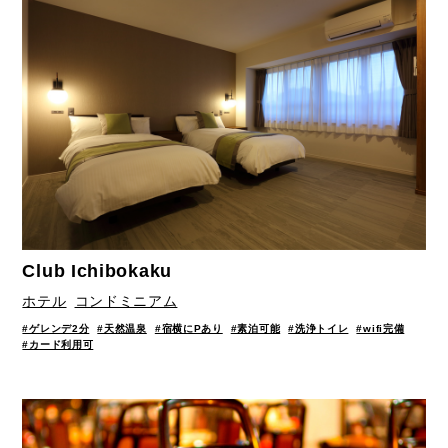
Club Ichibokaku
ホテル
コンドミニアム
#ゲレンデ2分
#天然温泉
#宿横にPあり
#素泊可能
#洗浄トイレ
#wifi完備
#カード利用可