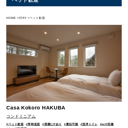
HOME
STAY
ペット歓迎
Casa Kokoro HAKUBA
コンドミニアム
#ペット歓迎
#常時送迎
#宿横にPあり
#素泊可能
#洗浄トイレ
#wifi完備