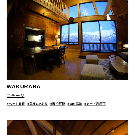
WAKURABA
コテージ
#ペット歓迎
#宿横にPあり
#素泊可能
#wifi完備
#カード利用可