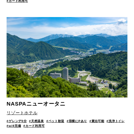
#カード利用可
NASPAニューオータニ
リゾートホテル
#ゲレンデ0分
#天然温泉
#ペット歓迎
#宿横にPあり
#素泊可能
#洗浄トイレ
#wifi完備
#カード利用可