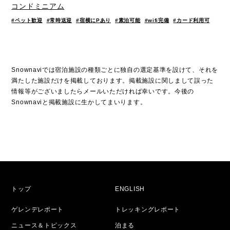
コンドミニアム
#ペット歓迎
#常時送迎
#宿横にPあり
#素泊可能
#wifi完備
#カード利用可
Snownaviでは宿泊施設の種類ごとに独自の選定基準を設けて、それを
満たした施設だけを掲載しております。掲載施設に関しまして誤った
情報等がございましたらメールいただければ幸いです。今後の
Snownaviと掲載施設に生かしてまいります。
トップ
ENGLISH
ゲレンデレポート
トレッキングレポート
ニュース＆トピックス
泊まる