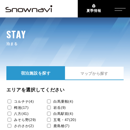
夏季情報
STAY
泊まる
宿泊施設を探す
マップから探す
エリアを選択してください
コルチナ(4)
白馬乗鞍(4)
栂池(17)
岩岳(9)
八方(41)
白馬駅前(4)
みそら野(29)
五竜・47(20)
さのさか(2)
鹿島槍(7)