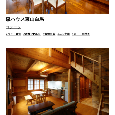
森ハウス東山白馬
コテージ
#ペット歓迎
#宿横にPあり
#素泊可能
#wifi完備
#カード利用可