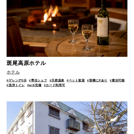
斑尾高原ホテル
ホテル
#ゲレンデ0分
#専任シェフ
#天然温泉
#ペット歓迎
#宿横にPあり
#素泊可能
#洗浄トイレ
#wifi完備
#カード利用可