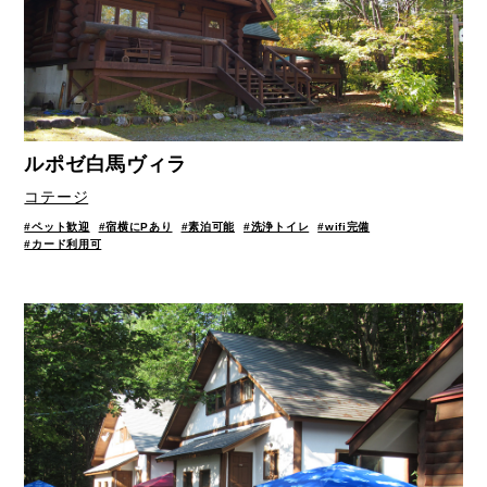
ルポゼ白馬ヴィラ
コテージ
#ペット歓迎
#宿横にPあり
#素泊可能
#洗浄トイレ
#wifi完備
#カード利用可