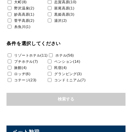
大町(8)
志賀高原(10)
野沢温泉(2)
斑尾高原(1)
妙高高原(1)
黒姫高原(3)
菅平高原(2)
湯沢(2)
糸魚川(1)
条件を選択してください
リゾートホテル(11)
ホテル(56)
プチホテル(7)
ペンション(14)
旅館(4)
民宿(4)
ロッヂ(6)
グランピング(3)
コテージ(23)
コンドミニアム(7)
ペット歓迎