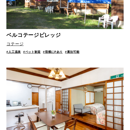
ベルコテージビレッジ
コテージ
#人工温泉
#ペット歓迎
#宿横にPあり
#素泊可能