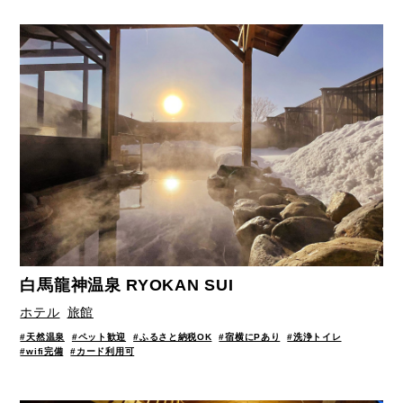
白馬龍神温泉 RYOKAN SUI
ホテル
旅館
#天然温泉
#ペット歓迎
#ふるさと納税OK
#宿横にPあり
#洗浄トイレ
#wifi完備
#カード利用可