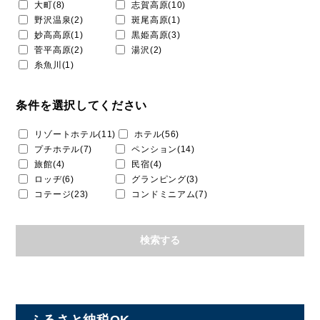
大町(8)
志賀高原(10)
野沢温泉(2)
斑尾高原(1)
妙高高原(1)
黒姫高原(3)
菅平高原(2)
湯沢(2)
糸魚川(1)
条件を選択してください
リゾートホテル(11)
ホテル(56)
プチホテル(7)
ペンション(14)
旅館(4)
民宿(4)
ロッヂ(6)
グランピング(3)
コテージ(23)
コンドミニアム(7)
ふるさと納税OK