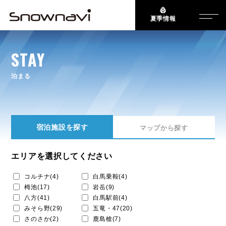
夏季情報
STAY
泊まる
宿泊施設を探す
マップから探す
エリアを選択してください
コルチナ(4)
白馬乗鞍(4)
栂池(17)
岩岳(9)
八方(41)
白馬駅前(4)
みそら野(29)
五竜・47(20)
さのさか(2)
鹿島槍(7)