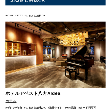
HOME
STAY
ふるさと納税OK
ホテルアベスト八方Aldea
ホテル
#ゲレンデ5分
#ふるさと納税OK
#洗浄トイレ
#wifi完備
#カード利用可