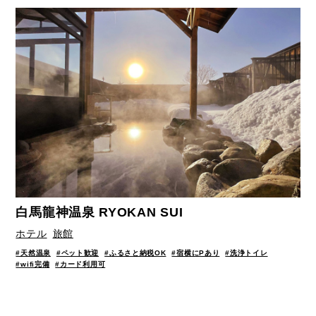
白馬龍神温泉 RYOKAN SUI
ホテル
旅館
#天然温泉
#ペット歓迎
#ふるさと納税OK
#宿横にPあり
#洗浄トイレ
#wifi完備
#カード利用可