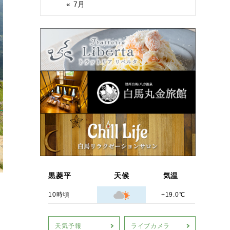
« 7月
黒菱平
天候
気温
10時頃
+19.0℃
天気予報
ライブカメラ