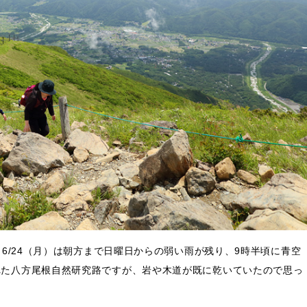
。6/24（月）は朝方まで日曜日からの弱い雨が残り、9時半頃に青空
れた八方尾根自然研究路ですが、岩や木道が既に乾いていたので思っ