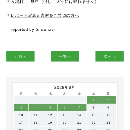
＊入場料 … 無料（但し、天守には登れません）
＊
レポート写真元素材をご希望の方へ
reported by Snownavi
前へ
一覧へ
次へ
2026年8月
月
火
水
木
金
土
日
1
2
3
4
5
6
7
8
9
10
11
12
13
14
15
16
17
18
19
20
21
22
23