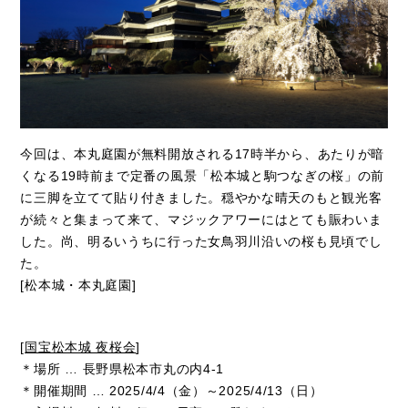
今回は、本丸庭園が無料開放される17時半から、あたりが暗
くなる19時前まで定番の風景「松本城と駒つなぎの桜」の前
に三脚を立てて貼り付きました。穏やかな晴天のもと観光客
が続々と集まって来て、マジックアワーにはとても賑わいま
した。尚、明るいうちに行った女鳥羽川沿いの桜も見頃でし
た。
[松本城・本丸庭園]
[
国宝松本城 夜桜会
]
＊場所 … 長野県松本市丸の内4-1
＊開催期間 … 2025/4/4（金）～2025/4/13（日）