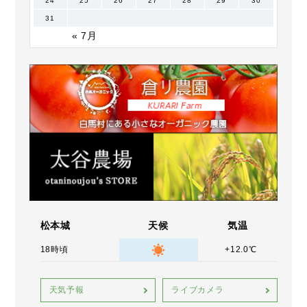
24
25
26
27
28
29
30
31
« 7月
松本城
天候
気温
18時頃
+12.0℃
天気予報
ライブカメラ