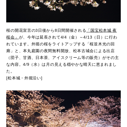
桜の開花宣言の3日後から8日間開催される
「国宝松本城 夜
桜会」
が、今年は延長されて4/4（金）～4/13（日）に行わ
れています。外堀の桜をライトアップする「桜並木光の回
廊」と、本丸庭園の夜間無料開放、松本古城会による出店
（団子、甘酒、日本茶、アイスクリーム等の販売）がその主
な内容。4/9（水）は月の見える穏やかな晴天に恵まれまし
た。
[松本城・外堀沿い]