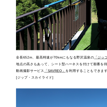
全長652m、最高時速が70kmにもなる野沢温泉の
「ジッ
地点の高さもあって、シート型ハーネスを付けて順番を
動画撮影サービス
「SAVREQ」
を利用することもできま
[ジップ・スカイライド]