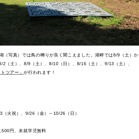
鷹湖（写真）では鳥の囀りが良く聞こえました。湖畔では8/9（土）か
（土）、8/9（土）、8/10（日）、8/16（土）、9/13（土）、
イトツアー」
が行われます！
9/23（火祝）、9/26（金）～10/26（日）
,500円、未就学児無料