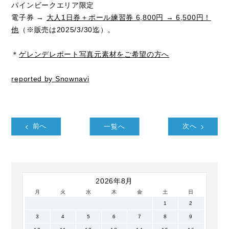
パインビークエリア限定
電子券 →
大人1日券＋ポール練習券 6,800円 → 6,500円！
他
（※販売は2025/3/30迄）。
＊
ゲレンデレポート写真元素材をご希望の方へ
reported by Snownavi
前へ
一覧へ
次へ
2026年8月
月
火
水
木
金
土
日
1
2
3
4
5
6
7
8
9