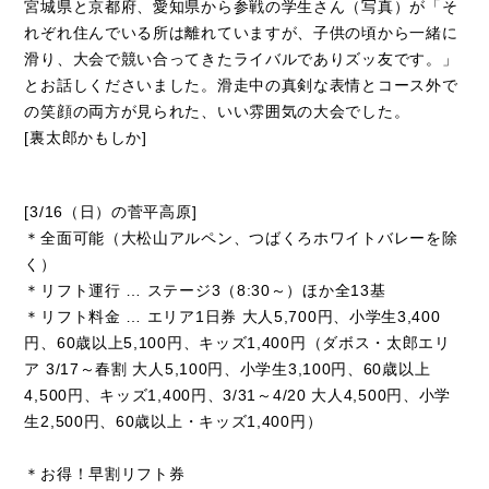
宮城県と京都府、愛知県から参戦の学生さん（写真）が「そ
れぞれ住んでいる所は離れていますが、子供の頃から一緒に
滑り、大会で競い合ってきたライバルでありズッ友です。」
とお話しくださいました。滑走中の真剣な表情とコース外で
の笑顔の両方が見られた、いい雰囲気の大会でした。
[裏太郎かもしか]
[3/16（日）の菅平高原]
＊全面可能（大松山アルペン、つばくろホワイトバレーを除
く）
＊リフト運行 … ステージ3（8:30～）ほか全13基
＊リフト料金 … エリア1日券 大人5,700円、小学生3,400
円、60歳以上5,100円、キッズ1,400円（ダボス・太郎エリ
ア 3/17～春割 大人5,100円、小学生3,100円、60歳以上
4,500円、キッズ1,400円、3/31～4/20 大人4,500円、小学
生2,500円、60歳以上・キッズ1,400円）
＊お得！早割リフト券