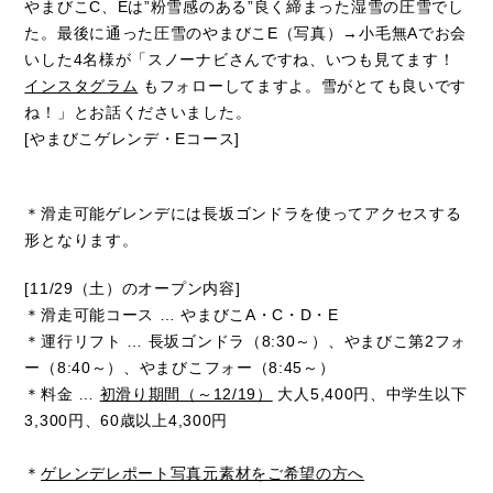
やまびこC、Eは”粉雪感のある”良く締まった湿雪の圧雪でし
た。最後に通った圧雪のやまびこE（写真）→小毛無Aでお会
いした4名様が「スノーナビさんですね、いつも見てます！
インスタグラム
もフォローしてますよ。雪がとても良いです
ね！」とお話くださいました。
[やまびこゲレンデ・Eコース]
＊滑走可能ゲレンデには長坂ゴンドラを使ってアクセスする
形となります。
[11/29（土）のオープン内容]
＊滑走可能コース … やまびこA・C・D・E
＊運行リフト … 長坂ゴンドラ（8:30～）、やまびこ第2フォ
ー（8:40～）、やまびこフォー（8:45～）
＊料金 …
初滑り期間（～12/19）
大人5,400円、中学生以下
3,300円、60歳以上4,300円
＊
ゲレンデレポート写真元素材をご希望の方へ