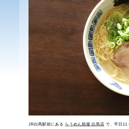
JR白馬駅前にある
らうめん助屋 白馬店
で、平日11