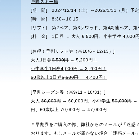
戸隠スキー場
[期 間] 2024/12/14（土）～2025/3/31（月）予
[時 間] 8:30～16:15
[リフト] 第2ペア、第3クワッド、第4高速ペア、
[料 金] 1日券 … 大人 6,500円、小中学生 4,00
[お得！早割リフト券（※10/6～12/13）]
大人1日券
6,500円
→ 5,200円！
小中学生1日券
4,000円
→ 3,200円！
60歳以上1日券
5,500円
→ 4,400円！
[早割シーズン券（※9/11～10/31）]
大人
80,000円
→ 60,000円、小中学生
50,000円
→
円、60歳以上
70,000円
→ 47,000円
＊早割券をご購入の際、弊社からのメールが「迷惑
おります。もしメールが届かない場合「迷惑メール