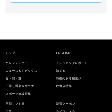
トップ
ENGLISH
ゲレンデレポート
トレッキングレポート
ニュース＆トピックス
泊まる
食・買・遊
特徴のある宿選び
日帰り温泉＆サウナ
飲食店特集
スポーツ施設特集
早割リフト券
割引クーポン
天気
ライブカメラ