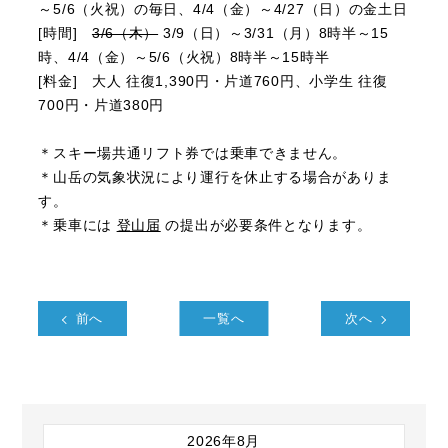
～5/6（火祝）の毎日、4/4（金）～4/27（日）の金土日
[時間]
3/6（木）
3/9（日）～3/31（月）8時半～15
時、4/4（金）～5/6（火祝）8時半～15時半
[料金] 大人 往復1,390円・片道760円、小学生 往復
700円・片道380円
＊スキー場共通リフト券では乗車できません。
＊山岳の気象状況により運行を休止する場合がありま
す。
＊乗車には
登山届
の提出が必要条件となります。
前へ
一覧へ
次へ
2026年8月