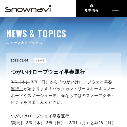
夏季情報
NEWS & TOPICS
ニュース＆トピックス
2025.03.04
NEWS
つがいけロープウェイ早春運行
3/6（木）
3/9（日）から
「つがいけロープウェイ早春
運行」
が始まります！バックカントリースキー＆スノー
ボードやスノーシュー等、春ならではのスノーアクティ
ビティをお楽しみください。
つがいけロープウェイ早春運行
[期間]
3/6（木）
3/9（日）～3/31（月）と4/28（月）