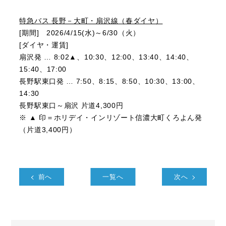
特急バス 長野－大町・扇沢線（春ダイヤ）
[期間] 2026/4/15(水)～6/30（火）
[ダイヤ・運賃]
扇沢発 … 8:02▲、10:30、12:00、13:40、14:40、
15:40、17:00
長野駅東口発 … 7:50、8:15、8:50、10:30、13:00、
14:30
長野駅東口～扇沢 片道4,300円
※ ▲ 印＝ホリデイ・インリゾート信濃大町くろよん発
（片道3,400円）
前へ
一覧へ
次へ