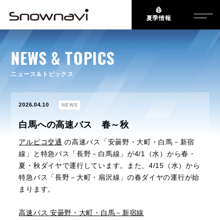
夏季情報
NEWS & TOPICS
ニュース＆トピックス
2026.04.10
NEWS
白馬への高速バス 春～秋
アルピコ交通
の高速バス「安曇野・大町・白馬－新宿
線」と特急バス「長野－白馬線」が4/1（水）から春・
夏・秋ダイヤで運行しています。また、4/15（水）から
特急バス「長野－大町・扇沢線」の春ダイヤの運行が始
まります。
高速バス 安曇野・大町・白馬－新宿線