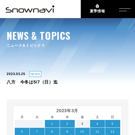
夏季情報
NEWS & TOPICS
ニュース＆トピックス
2023.03.25
NEWS
八方 今冬は5/7（日）迄
2023年3月
月
火
水
木
金
土
日
1
2
3
4
5
6
7
8
9
10
11
12