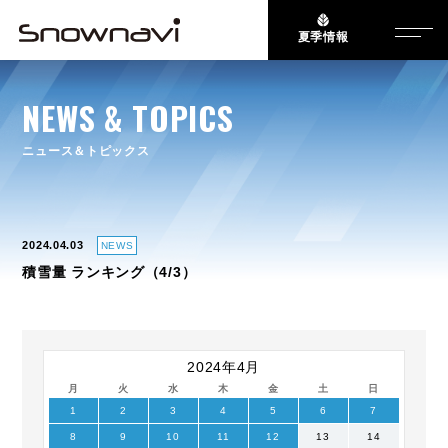
夏季情報
NEWS & TOPICS
ニュース＆トピックス
2024.04.03
NEWS
積雪量 ランキング（4/3）
2024年4月
月
火
水
木
金
土
日
1
2
3
4
5
6
7
8
9
10
11
12
13
14