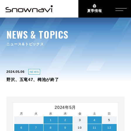
夏季情報
NEWS & TOPICS
ニュース＆トピックス
2024.05.06
NEWS
野沢、五竜47、栂池が終了
2024年5月
月
火
水
木
金
土
日
1
2
3
4
5
6
7
8
9
10
11
12