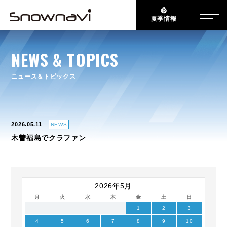
夏季情報
NEWS & TOPICS
ニュース＆トピックス
2026.05.11
NEWS
木曽福島でクラファン
2026年5月
月
火
水
木
金
土
日
1
2
3
4
5
6
7
8
9
10