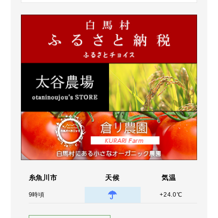
糸魚川市
天候
気温
9時頃
+24.0℃