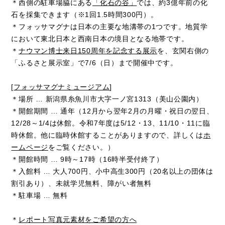
＊西側の駐車場脇にある
「化石の谷」
では、約3億年前の化
石を採集できます（※1回1.5時間300円）。
＊フォッサマグナは日本の主要な地溝帯の1つです。地質学
において東北日本と西南日本の境目となる地帯です。
＊
ナウマン博士来日150周年を記念する展示
を、玄関右側の
「ふるさと展示室」で7/6（日）まで開催中です。
[
フォッサマグナミュージアム
]
＊場所 … 新潟県糸魚川市大字一ノ宮1313（美山公園内）
＊開館期間 … 通年（12月から翌年2月の月曜・祝日の翌日、
12/28～1/4は休館。令和7年度は5/12・13、11/10・11に臨
時休館。他に臨時休館することがありますので、詳しくは
ホ
ームページ
をご覧ください。）
＊開館時間 … 9時～17時（16時半受付終了）
＊入館料 … 大人700円、小中高生300円（20名以上の団体は
割引あり）、未就学児無料、障がい者無料
＊駐車場 … 無料
＊
レポート写真元素材をご希望の方へ