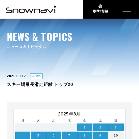
夏季情報
NEWS & TOPICS
ニュース＆トピックス
2025.08.17
NEWS
スキー場最長滑走距離 トップ20
2025年8月
月
火
水
木
金
土
日
1
2
3
4
5
6
7
8
9
10