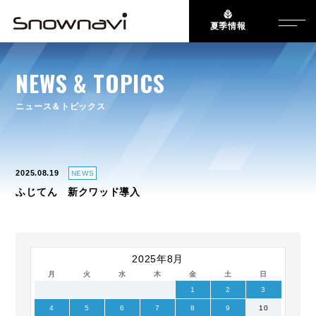
夏季情報
NEWS & TOPICS
ニュース＆トピックス
2025.08.19
NEWS
ふじてん 新クワッド導入
2025年8月
月
火
水
木
金
土
日
1
2
3
4
5
6
7
8
9
10