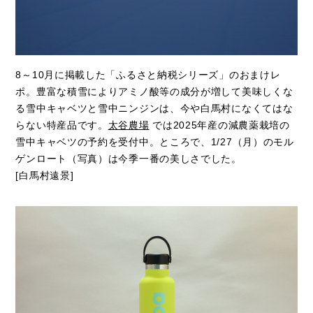
8～10月に掲載した「ふるさと納税シリーズ」のおまけレ
ポ。豊富な積雪によりアミノ酸等の成分が増して美味しくな
る雪中キャベツと雪中ニンジンは、今や白馬村になくてはな
らない特産品です。
太谷農場
では2025年産の減農薬栽培の
雪中キャベツの予約を受付中。ところで、1/27（月）のモル
ゲンロート（写真）は今季一番の美しさでした。
[白馬村遠景]