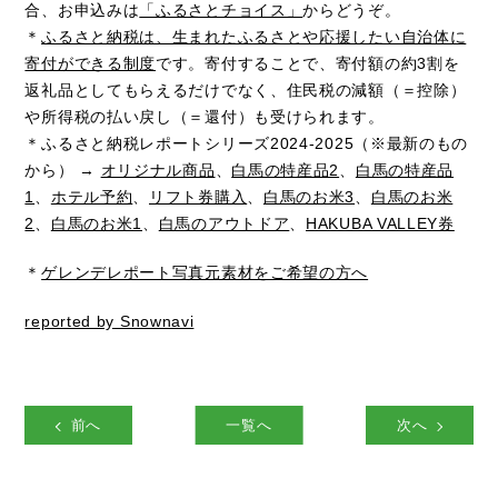
合、お申込みは
「ふるさとチョイス」
からどうぞ。
＊
ふるさと納税は、生まれたふるさとや応援したい自治体に
寄付ができる制度
です。寄付することで、寄付額の約3割を
返礼品としてもらえるだけでなく、住民税の減額（＝控除）
や所得税の払い戻し（＝還付）も受けられます。
＊ふるさと納税レポートシリーズ2024-2025（※最新のもの
から） →
オリジナル商品
、
白馬の特産品2
、
白馬の特産品
1
、
ホテル予約
、
リフト券購入
、
白馬のお米3
、
白馬のお米
2
、
白馬のお米1
、
白馬のアウトドア
、
HAKUBA VALLEY券
＊
ゲレンデレポート写真元素材をご希望の方へ
reported by Snownavi
前へ
一覧へ
次へ