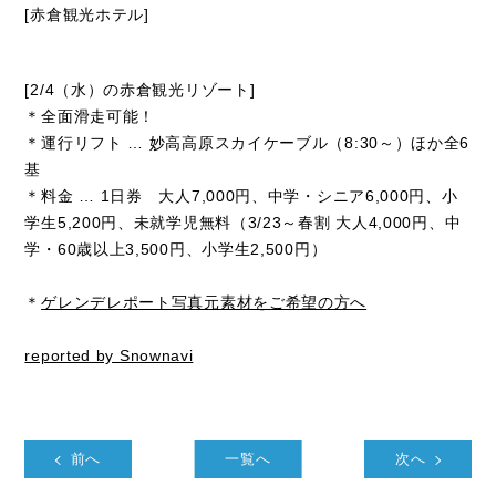
[赤倉観光ホテル]
[2/4（水）の赤倉観光リゾート]
＊全面滑走可能！
＊運行リフト … 妙高高原スカイケーブル（8:30～）ほか全6
基
＊料金 … 1日券 大人7,000円、中学・シニア6,000円、小
学生5,200円、未就学児無料（3/23～春割 大人4,000円、中
学・60歳以上3,500円、小学生2,500円）
＊
ゲレンデレポート写真元素材をご希望の方へ
reported by Snownavi
前へ
一覧へ
次へ