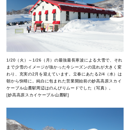
1/20（火）～1/26（月）の最強最長寒波による大雪で、それ
まで少雪のイメージが強かった今シーズンの流れが大きく変
わり、充実の2月を迎えています。立春にあたる2/4（水）は
朝から快晴に。純白に包まれた営業開始前の妙高高原スカイ
ケーブル山麓駅周辺はのんびりムードでした（写真）。
[妙高高原スカイケーブル山麓駅]