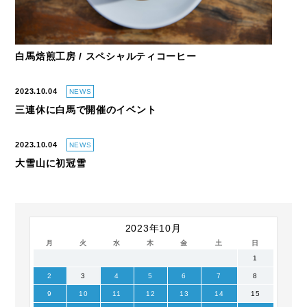
白馬焙煎工房 / スペシャルティコーヒー
2023.10.04
NEWS
三連休に白馬で開催のイベント
2023.10.04
NEWS
大雪山に初冠雪
2023年10月
月
火
水
木
金
土
日
1
2
3
4
5
6
7
8
9
10
11
12
13
14
15