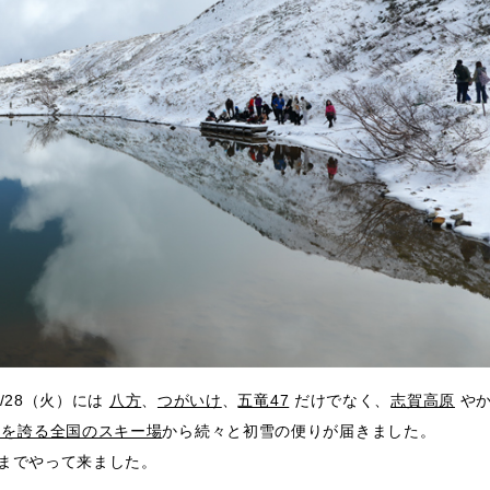
/28（火）には
八方
、
つがいけ
、
五竜47
だけでなく、
志賀高原
や
ンを誇る全国のスキー場
から続々と初雪の便りが届きました。
）までやって来ました。