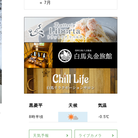
« 7月
黒菱平
天候
気温
か
8時半頃
-0.5℃
天気予報
ライブカメラ