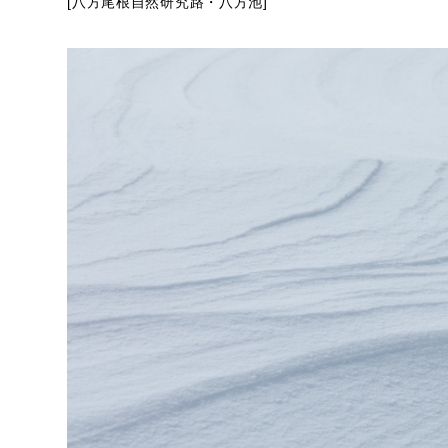
[八方尾根自然研究路・八方池]