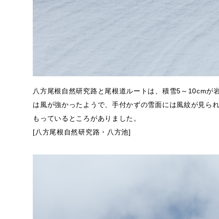
八方尾根自然研究路と尾根道ルートは、積雪5～10cm
は風が強かったようで、手付かずの雪面には風紋が見られ
もっているところがありました。
[八方尾根自然研究路・八方池]