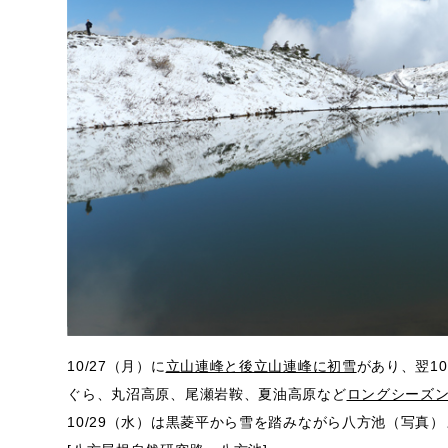
10/27（月）に
立山連峰と後立山連峰に初雪
があり、翌10
ぐら、丸沼高原、尾瀬岩鞍、夏油高原など
ロングシーズ
10/29（水）は黒菱平から雪を踏みながら八方池（写真