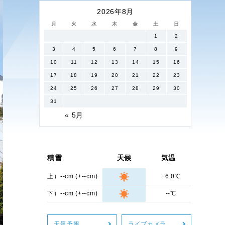
2026年8月
月
火
水
木
金
土
日
1
2
3
4
5
6
7
8
9
10
11
12
13
14
15
16
17
18
19
20
21
22
23
24
25
26
27
28
29
30
31
« 5月
積雪
天候
気温
上）--cm (+--cm)
+6.0℃
下）--cm (+--cm)
--℃
天気予報
ライブカメラ