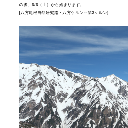
の後、6/6（土）から始まります。
[八方尾根自然研究路・八方ケルン～第3ケルン]