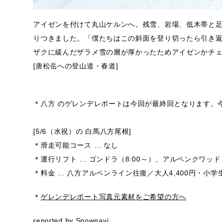
アイゼンを付けて丸山ケルンへ。残雪、岩場、低木帯と
りつきました。「僕たちはこの斜面を登り切ったら引き返
ザクに緩んだザラメ雪の層が厚かったためアイゼンかチ
[唐松岳への登山道・春道]
＊八方 のゲレンデレポートは今回が最終回となります。
[5/6（水祝）の 白馬八方尾根]
＊滑走可能コース … なし
＊運行リフト … ゴンドラ（8:00～）、アルペンクワッ
＊料金 … 八方アルペンライン往復／大人4,400円・小学生2
＊
ゲレンデレポート写真元素材をご希望の方へ
reported by Snownavi