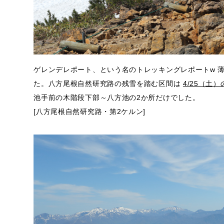
ゲレンデレポート、という名のトレッキングレポートw 薄
た。八方尾根自然研究路の残雪を踏む区間は
4/25（土
池手前の木階段下部～八方池の2か所だけでした。
[八方尾根自然研究路・第2ケルン]