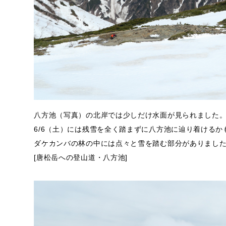
八方池（写真）の北岸では少しだけ水面が見られました。
6/6（土）には残雪を全く踏まずに八方池に辿り着ける
ダケカンバの林の中には点々と雪を踏む部分がありまし
[唐松岳への登山道・八方池]